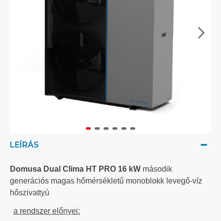
LEÍRÁS
Domusa Dual Clima HT PRO 16 kW
második
generációs
magas hőmérsékletű
monoblokk levegő-víz
hőszivattyú
a rendszer előnyei: