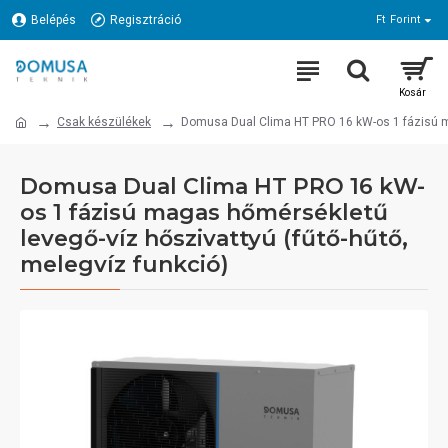
Belépés
Regisztráció
Ft
Forint
Csak készülékek
Domusa Dual Clima HT PRO 16 kW-os 1 fázisú ma
Domusa Dual Clima HT PRO 16 kW-
os 1 fázisú magas hőmérsékletű
levegő-víz hőszivattyú (fűtő-hűtő,
melegvíz funkció)