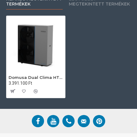
TERMÉKEK
MEGTEKINTETT TERMÉKEK
Domusa Dual Clima HT PRO 16 kW-os 1 fázisú magas hőmérsékletű levegő-víz hőszivattyú (fűtő-hűtő, melegvíz funkció)
3.391.100 Ft