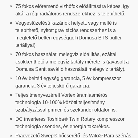
75 fokos előremenő vízhőfok előállítására képes, így
akár a régi radiátoros rendszerekhez is telepíthető.
Vegyestüzelésű kazánok helyett, vagy mellé is
telepíthető, nyitott gravitációs rendszerhez is a
megfelelő beltéri egységgel (Domusa BTS puffer
tartállyal).
70 fokos használati melegvíz előállítás, ezáltal
csökkenthető a melegvíz tartály mérete is (javasolt a
Domusa Sanit saválló használati melegvíz tartály).
10 év beltéri egység garancia, 5 év kompresszor
garancia, 3 év teljeskörű garancia.
Teljesítményvezérelt Vortex áramlásmérős
technológia 10-100% közötti teljesítmény
szabályzással primer, és szekunder oldalon is.
DC inverteres Toshiba® Twin Rotary kompresszor
technológia csendes, és energia takarékos.
Piacvezető Swep® hőcserélő, és Wilo® Para szériás