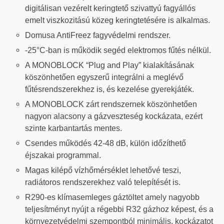
digitálisan vezérelt keringtető szivattyú fagyállós
emelt
viszkozitású
közeg
keringtetésére
is alkalmas.
Domusa AntiFreez fagyvédelmi rendszer.
-25°C-ban is működik segéd elektromos fűtés nélkül.
A MONOBLOCK “Plug and Play” kialakításának
köszönhetően egyszerű integrálni a meglévő
fűtésrendszerekhez is, és kezelése gyerekjáték.
A MONOBLOCK zárt rendszernek köszönhetően
nagyon alacsony a gázveszteség kockázata, ezért
szinte karbantartás mentes.
Csendes működés 42-48 dB, külön időzíthető
éjszakai programmal.
Magas kilépő vízhőmérséklet lehetővé teszi,
radiátoros rendszerekhez való telepítését is.
R290-es klímasemleges gáztöltet amely nagyobb
teljesítményt nyújt a régebbi R32 gázhoz képest, és a
környezetvédelmi szempontból minimális. kockázatot