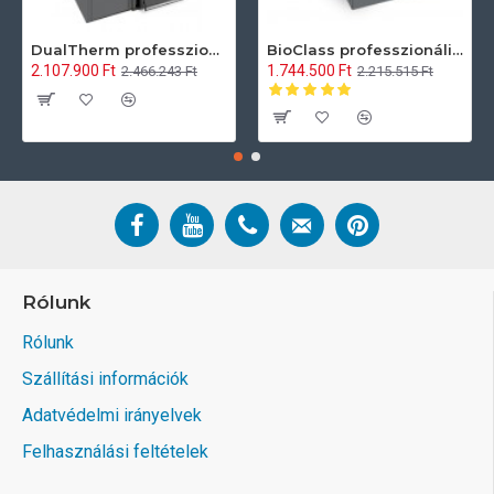
DualTherm professzionális pellet, és hasábfa tüzelésű kazán 25 kW
BioClass professzionális pellet kazán 25 kW
2.107.900 Ft
1.744.500 Ft
2.466.243 Ft
2.215.515 Ft
Rólunk
Rólunk
Szállítási információk
Adatvédelmi irányelvek
Felhasználási feltételek