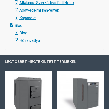
Általános Szerződési Feltételek
Adatvédelmi irányelvek
Kapcsolat
Blog
Blog
Hőszivattyú
LEGTÖBBET MEGTEKINTETT TERMÉKEK