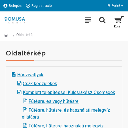
Belépés
Regisztráció
Ft
Forint
Oldaltérkép
Oldaltérkép
Hőszivattyúk
Csak készülékek
Komplett telepítéssel Kulcsrakész Csomagok
Fűtésre, és vagy hűtésre
Fűtésre, hűtésre, és használati melegvíz
ellátásra
Fűtésre, hűtésre, használati melegvíz