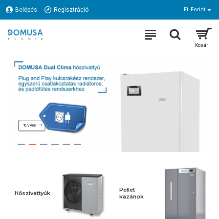
Belépés
Regisztráció
Ft
Forint
TOVÁBB
Pellet
Hőszivattyúk
kazánok