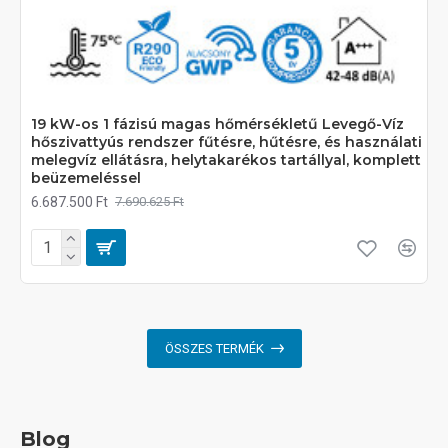
19 kW-os 1 fázisú magas hőmérsékletű Levegő-Víz
hőszivattyús rendszer fűtésre, hűtésre, és használati
melegvíz ellátásra, helytakarékos tartállyal, komplett
beüzemeléssel
6.687.500 Ft
7.690.625 Ft
ÖSSZES TERMÉK
Blog