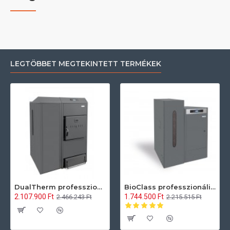
LEGTÖBBET MEGTEKINTETT TERMÉKEK
DualTherm professzionális pellet, és hasábfa tüzelésű kazán 25 kW
BioClass professzionális pellet kazán 25 kW
2.107.900 Ft
1.744.500 Ft
2.466.243 Ft
2.215.515 Ft