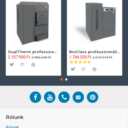
DualTherm professzionális pellet, és hasábfa tüzelésű kazán 25 kW
BioClass professzionális pellet kazán 25 kW
2.107.900 Ft
1.744.500 Ft
2.466.243 Ft
2.215.515 Ft
Rólunk
Rólunk