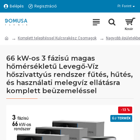
Belépés
Regisztráció
Ft
Forint
Komplett telepítéssel Kulcsrakész Csomagok
Nagyobb épületekbe 
66 kW-os 3 fázisú magas
hőmérsékletű Levegő-Víz
hőszivattyús rendszer fűtés, hűtés,
és használati melegvíz ellátásra
komplett beüzemeléssel
-13 %
ÚJ TERMÉK