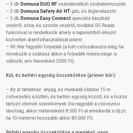
– 3 db
Domusa DUO RF
vezetéknélküli
szobatermosztát.
– 3 db
Domusa Safety Air HT
gáz, és légleválasztó.
– 3
db
Domusa Easy Connect
speciális kaszkád
vezérlő, zóna, és szonda vezérlő, továbbá SG Ready
funkcióval is rendelkezik amely a napelemből érkező
közvetlen áramfelhasználását jelenti.
– 90 liter fagyálló folyadék (a kiírt csőszakaszra elég, ha
növekszik a szakasz akkor a folyadék mennyisége is
változik, ami literenként 2000 Ft).
Kül, és beltéri egység összekötése (primer kör):
– Az ár tartalmaz anyag, és munkadíj oldalon 15 m
csővezetés a kültéri, és beltéri egység között, és a hozzá
tartozó idomok szerelvények (ha nagyobb a csövezési
távolság, akkor méterenként 8.500 Ft-al emelkedik a díj pl.:
ha 10 méterrel hosszabb akkor 85.000 Ft).
Beltéri egység összekötése a meglévő, vagy