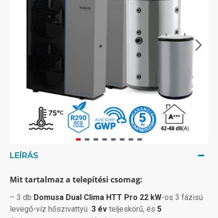
LEÍRÁS
Mit tartalmaz a telepítési csomag:
– 3 db
Domusa
Dual Clima HTT Pro 22 kW
-os 3 fázisú
levegő-víz hőszivattyú
3 év
teljeskörű, és
5