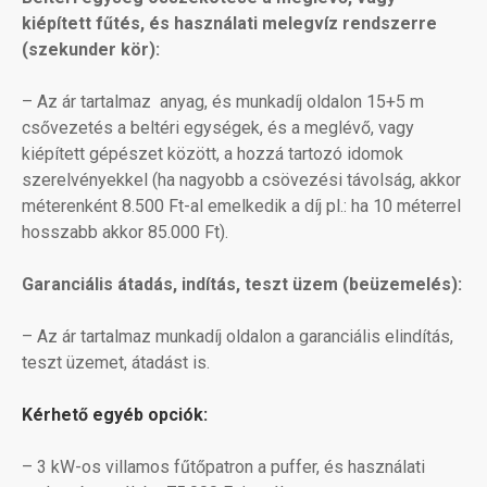
kiépített fűtés, és használati melegvíz rendszerre
(szekunder kör):
–
Az ár tartalmaz anyag, és munkadíj oldalon
15+5 m
csővezetés a beltéri egységek, és a meglévő, vagy
kiépített gépészet között, a hozzá tartozó idomok
szerelvényekkel (ha nagyobb a csövezési távolság, akkor
méterenként 8.500 Ft-al emelkedik a díj pl.: ha 10 méterrel
hosszabb akkor 85.000 Ft).
Garanciális átadás, indítás, teszt üzem (beüzemelés):
–
Az ár tartalmaz munkadíj oldalon a garanciális elindítás,
teszt üzemet, átadást is.
Kérhető egyéb opciók:
– 3 kW-os villamos fűtőpatron a puffer, és használati