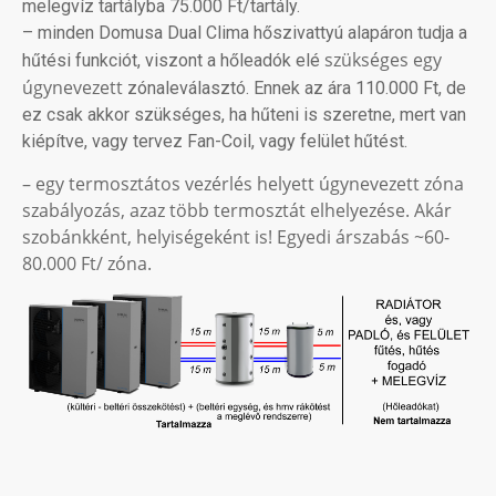
melegvíz tartályba 75.000 Ft/tartály.
– minden Domusa Dual Clima hőszivattyú alapáron tudja a
szükséges egy
hűtési funkciót, viszont a hőleadók elé
úgynevezett
zónaleválasztó. Ennek az ára 110.000 Ft, de
ez csak akkor szükséges, ha hűteni is szeretne, mert van
kiépítve, vagy tervez Fan-Coil, vagy felület hűtést.
– egy termosztátos vezérlés helyett úgynevezett zóna
szabályozás, azaz több termosztát elhelyezése. Akár
szobánkként, helyiségeként is! Egyedi árszabás ~60-
80.000 Ft/ zóna.