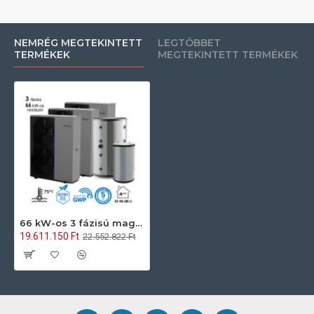
NEMRÉG MEGTEKINTETT
LEGTÖBBET
TERMÉKEK
MEGTEKINTETT TERMÉKEK
66 kW-os 3 fázisú magas hőmérsékletű Levegő-Víz hőszivattyús rendszer fűtés, hűtés, és használati melegvíz ellátásra komplett beüzemeléssel
19.611.150 Ft
22.552.822 Ft