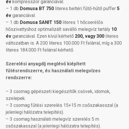
év
kompresszor garanciával.
– 1 db
Domusa BT 750
literes beltéri fűtő-hűtő puffer
5
év
garanciával.
– 1 db
Domusa SANIT 150
literes 1 hőcserélős
hőszivattyúhoz optimalizált saválló melegvíz tartály
10
év
garanciával. Ezen kívül kérhető
200, vagy 300
literes
változatban is. A 200 literes 100.000 Ft felárral, míg a 300
literes 184.000 Ft felárral kérhető.
Szerelési anyagdíj meglévő kiépített
fűtésrendszerre, és használati melegvízes
rendszerre:
– 3 csomag gépészeti kiegészítők csövek, idomok,
szelepek.
– 3 csomag fűtési szerelés 15+15 m csőszakasszal (a
jelenlegi hálózatra telepítés).
– 3 csomag használati melegvíz szerelés 5 m
csőszakasszal (a jelenlegi hálózatra telepítés).