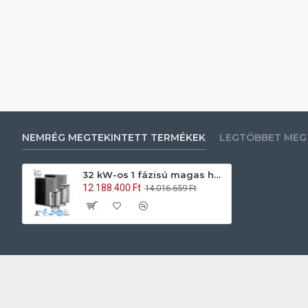
NEMRÉG MEGTEKINTETT TERMÉKEK
LEGTÖBBET MEG
32 kW-os 1 fázisú magas hőmérsékletű Levegő-Víz hőszivattyús rendszer fűtés, hűtés, és használati melegvíz ellátásra komplett beüzemeléssel
12.188.400 Ft
14.016.659 Ft