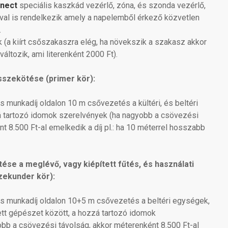
nnect
speciális kaszkád vezérlő, zóna, és szonda vezérlő,
val is rendelkezik amely a napelemből érkező közvetlen
.
ék (a kiírt csőszakaszra elég, ha növekszik a szakasz akkor
áltozik, ami literenként 2000 Ft).
összekötése (primer kör):
s munkadíj oldalon 10 m csővezetés a kültéri, és beltéri
á tartozó idomok szerelvények (ha nagyobb a csövezési
t 8.500 Ft-al emelkedik a díj pl.: ha 10 méterrel hosszabb
ése a meglévő, vagy kiépített fűtés, és használati
zekunder kör):
és munkadíj oldalon
10+5 m csővezetés a beltéri egységek,
ett gépészet között, a hozzá tartozó idomok
bb a csövezési távolság, akkor méterenként 8.500 Ft-al