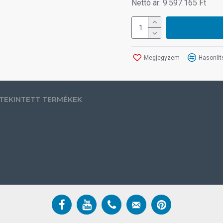
Nettó ár: 9.597.165 Ft
Megjegyzem
Hasonlít
TEKINTETT TERMÉKEK