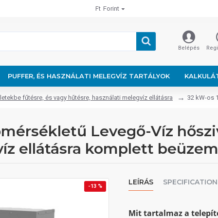
Ft
Forint
Belépés
Regi
PUFFER, ÉS HASZNÁLATI MELEGVÍZ TARTÁLYOK
KALKULÁ
tekbe fűtésre, és vagy hűtésre, használati melegvíz ellátásra
32 kW-os 1
mérsékletű Levegő-Víz hősziv
víz ellátásra komplett beüzem
LEÍRÁS
SPECIFICATION
-13 %
Mit tartalmaz a telepí