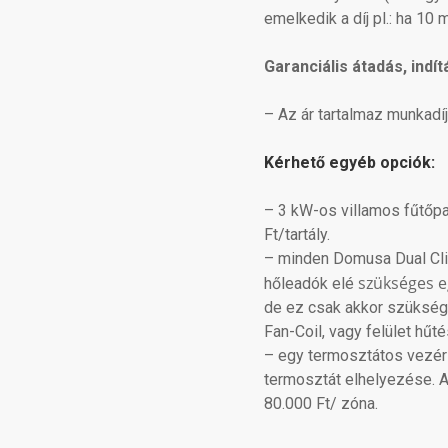
emelkedik a díj pl.: ha 10
Garanciális átadás, indí
–
Az ár tartalmaz munkadíj
Kérhető egyéb opciók:
– 3 kW-os villamos fűtőpat
Ft/tartály.
– minden Domusa Dual Clim
szükséges e
hőleadók elé
de ez csak akkor szükséges
Fan-Coil, vagy felület hűté
– egy termosztátos vezér
termosztát elhelyezése. A
80.000 Ft/ zóna.