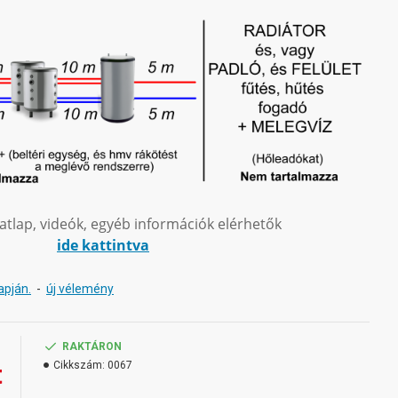
atlap, videók, egyéb információk elérhetők
ide kattintva
apján.
-
új vélemény
RAKTÁRON
t
Cikkszám:
0067