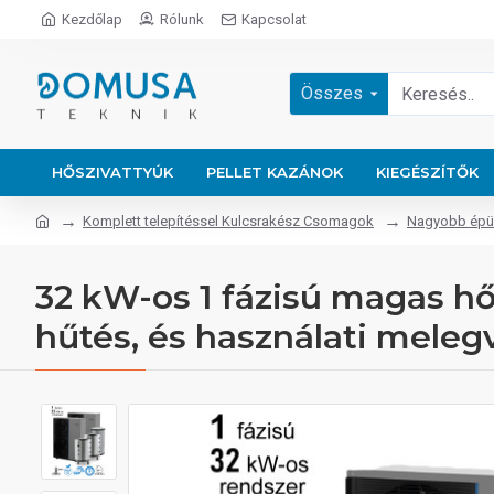
Kezdőlap
Rólunk
Kapcsolat
Összes
HŐSZIVATTYÚK
PELLET KAZÁNOK
KIEGÉSZÍTŐK
Komplett telepítéssel Kulcsrakész Csomagok
Nagyobb épüle
32 kW-os 1 fázisú magas hő
hűtés, és használati meleg