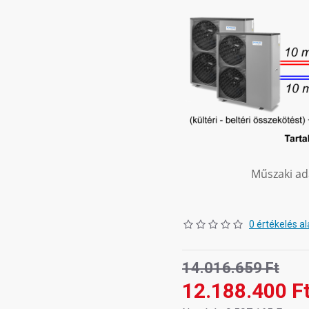
Műszaki ad
0 értékelés al
14.016.659 Ft
12.188.400 F