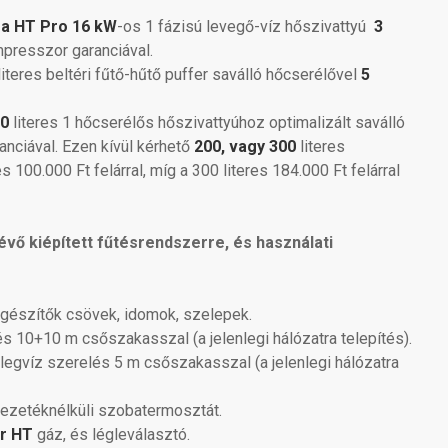
ma HT Pro 16 kW
-os 1 fázisú levegő-víz hőszivattyú
3
presszor garanciával.
iteres beltéri fűtő-hűtő puffer saválló hőcserélővel
5
0
literes 1 hőcserélős hőszivattyúhoz optimalizált saválló
anciával. Ezen kívül kérhető
200, vagy 300
literes
es 100.000 Ft felárral, míg a 300 literes 184.000 Ft felárral
évő kiépített fűtésrendszerre, és használati
gészítők csövek, idomok, szelepek.
s 10+10 m csőszakasszal (a jelenlegi hálózatra telepítés).
egvíz szerelés 5 m csőszakasszal (a jelenlegi hálózatra
ezetéknélküli
szobatermosztát.
ir HT
gáz, és légleválasztó.