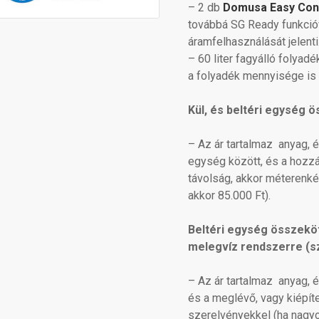
– 2
db
Domusa Easy Co
továbbá SG Ready funkció
áramfelhasználását jelenti
– 60 liter fagyálló folyad
a folyadék mennyisége is v
Kül, és beltéri egység 
– Az ár tartalmaz anyag, é
egység között, és a hozz
távolság, akkor méterenkén
akkor 85.000 Ft).
Beltéri egység összeköt
melegvíz rendszerre (s
–
Az ár tartalmaz anyag, 
és a meglévő, vagy kiépít
szerelvényekkel (ha nagyo