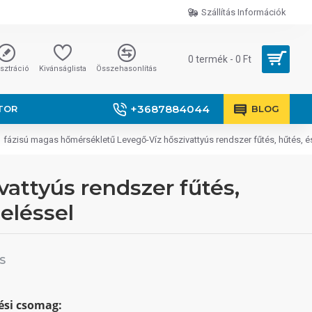
Szállítás Információk
0 termék - 0 Ft
sztráció
Kivánságlista
Összehasonlítás
+3687884044
TOR
BLOG
 fázisú magas hőmérsékletű Levegő-Víz hőszivattyús rendszer fűtés, hűtés, é
attyús rendszer fűtés,
eléssel
S
tési csomag: