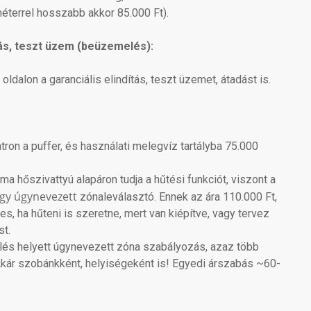
 méterrel hosszabb akkor 85.000 Ft).
tás, teszt üzem (beüzemelés):
 oldalon a garanciális elindítás, teszt üzemet, átadást is.
ron a puffer, és használati melegvíz tartályba 75.000
a hőszivattyú alapáron tudja a hűtési funkciót, viszont a
gy úgynevezett
zónaleválasztó. Ennek az ára 110.000 Ft,
, ha hűteni is szeretne, mert van kiépítve, vagy tervez
st.
lés helyett úgynevezett zóna szabályozás, azaz több
kár szobánkként, helyiségeként is! Egyedi árszabás ~60-