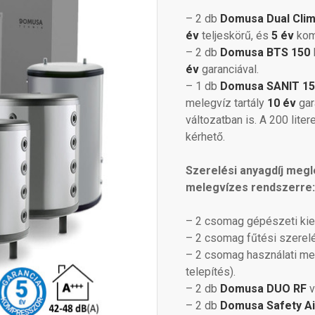
– 2 db
Domusa
Dual Cli
év
teljeskörű, és
5 év
kom
– 2 db
Domusa BTS 150
l
év
garanciával.
– 1 db
Domusa SANIT 15
melegvíz tartály
10 év
gar
változatban is. A 200 liter
kérhető.
Szerelési anyagdíj megl
melegvízes rendszerre:
– 2 csomag gépészeti kie
– 2 csomag fűtési szerelé
– 2 csomag használati mel
telepítés).
– 2 db
Domusa DUO RF
v
– 2 db
Domusa Safety A